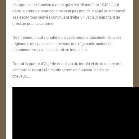
résurgence de l’ancien monde qui s’est effondré en 1940 et qui
dans le cœur de beaucoup ne veut pas mourir. Malgré la modernité,
ces escadrons montés continuent d’être un vecteur important de
prestige pour cette arme.
Néanmoins, il faut signaler qu’à cette époque quasiment tous les
régiments de spahis sont devenus des régiments motorisés
notamment ceux qui se battent en Indochine.
Durant la guerre d’Algérie en raison du terrain et de la nature des
combats plusieurs régiments seront de nouveau dotés de
chevaux…